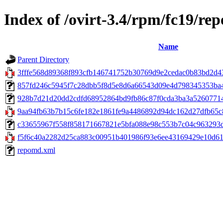
Index of /ovirt-3.4/rpm/fc19/re
Name
Parent Directory
3fffe568d89368f893cfb146741752b30769d9e2cedac0b83bd2d43
857fd246c5945f7c28dbb5f8d5e8d6a66543d09e4d798345353ba482c
928b7d21d20dd2cdfd68952864bd9fb86c87f0cda3ba3a526077144b
9aa94fb63b7b15c6fe182e1861fe9a4486892d94dc162d27dfb65c82
c33655967f558f858171667821e5bfa088e98c553b7c04c963293dff
f5f6c40a2282d25ca883c00951b401986f93e6ee43169429e10d615
repomd.xml